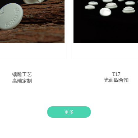
T17
沙面
光面四合扣
四合扣
更多