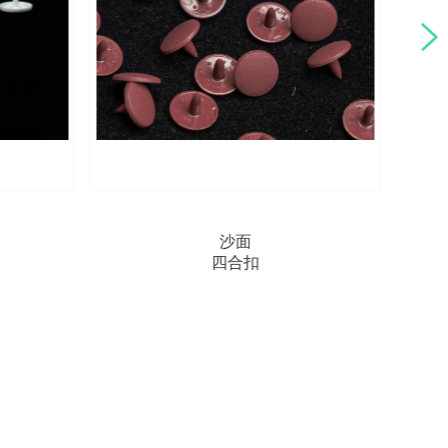
T90
四合扣